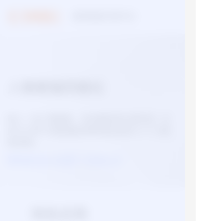
视觉智能开放平台
能力广场
人像素描风格化
输入一张人物图像，自动裁剪其头部区域，生
成大头照下的素描画效果(固定返回512*512像
素结果)。
需完成企业认证或个人实名认证
技术文档
立即开通
特色优势