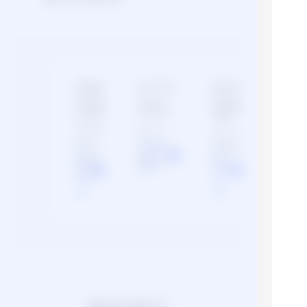
帮助
HTTP
新手
文档
SDK
指导
针对使
平台支持
快速开
用该能
Java、
通能
力的开
Python、
力，开
发者，
Node.js、
始便捷
了
了解
了
平台提
PHP多种
的开发
解
更多
解
供帮助
编程语
之旅。
文档。
言。
更
更
多
多