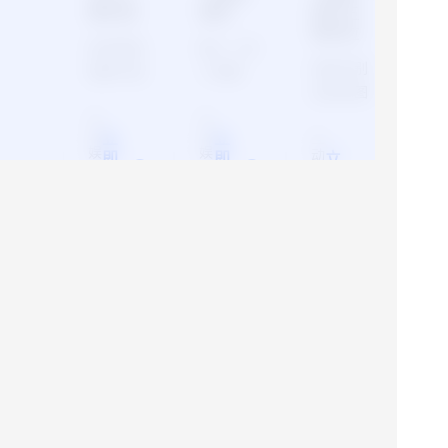
物识别
漫化
测与五
官定位
检测授权
输入一张
快速识别
图像中是
人物图
出授权图
否存在公
像，生成
像中人脸
互
互
众人物，
其二次元
动
动
立
立
互
数量和区
支持多人
卡通形
娱
娱
动
即
即
立
域，输出
检测。
象，返回
乐
乐
娱
查
查
即
场
场
数量、矩
乐
卡通化后
看
看
查
景
景
场
行坐标、
的结果图
看
>
>
景
姿态、双
像。支持
>
瞳孔中心
日漫、
坐标、
3D、手
105关键
绘、铅笔
点等信
画等风
息，可支
格，最多
持多人场
可处理5
景的检
个人脸照
售前专家服务
测。
片。