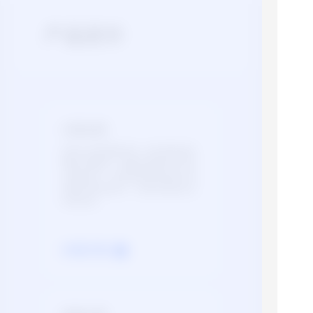
产品定价
付费说明
此能力支持按量付费、预付费资源包
两种计费模式，按量付费适用于灵活
付费的用户，预付费资源包适用于调
用量可预估的用户。具体价格请点击
价格文档。
价格文档