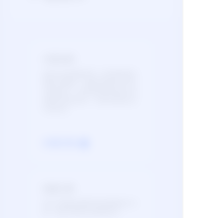
付费说明
此能力支持按量付费、预付费资源包
两种计费模式，按量付费适用于灵活
付费的用户，预付费资源包适用于调
用量可预估的用户。具体价格请点击
价格文档。
价格文档
按量付费
单价计费模式按照实际使用量进行付
费，适用于需灵活付费的用户。