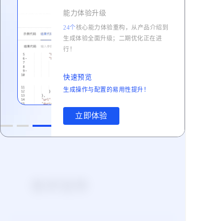
首次购买5千点规格资源包享0元免费
能力体验升级
50元
24个
核心能力
体验重构，从产品介绍到
试用优惠
,
生成体验全面升级；二期优化正在进
行！
购买
快速预览
生成操作与配置的易用性提升！
立即体验
技术支持