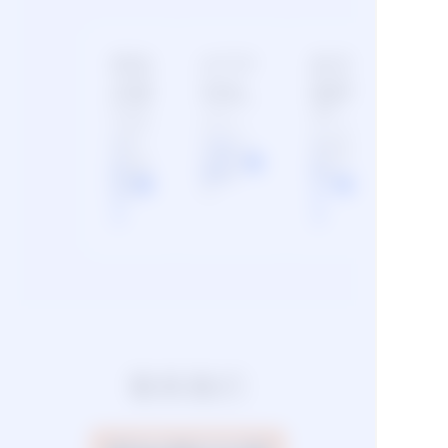
帮助
HTTP
新手
文档
SDK
指导
针对使
平台支持
快速开
用该能
Java、
通能
力的开
Python、
力，开
发者，
Node.js、
始便捷
了
了解
了
平台提
PHP多种
的开发
解
更多
解
供帮助
编程语
之旅。
文档。
言。
更
更
多
多
联系我们