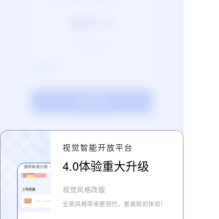
调用量≤50万
先使用后付费
,
0.8元
/分钟
立即开通
资源包购买
视觉智能开放平台
通过预估业务量进行购买相应规格的
4.0体验重大升级
资源包，适用于调用量可预估的用
户。
视觉风格改版
5千
全新风格带来更现代、更美观的体验！