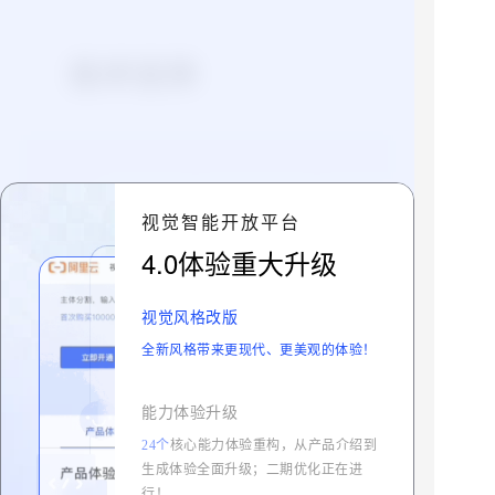
技术支持
帮助
HTTP
新手
视觉智能开放平台
文档
SDK
指导
4.0体验重大升级
针对使
平台支持
快速开
用该能
Java、
通能
力的开
Python、
力，开
发者，
Node.js、
始便捷
视觉风格改版
了
了解
了
平台提
PHP多种
的开发
解
更多
解
供帮助
编程语
之旅。
全新风格带来更现代、更美观的体验！
文档。
言。
更
更
多
多
能力体验升级
24个
核心能力
体验重构，从产品介绍到
生成体验全面升级；二期优化正在进
行！