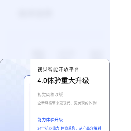
技术支持
帮助
HTTP
新手
文档
SDK
指导
针对使
平台支持
快速开
用该能
Java、
通能
视觉智能开放平台
力的开
Python、
力，开
发者，
Node.js、
始便捷
4.0体验重大升级
了
了解
了
平台提
PHP多种
的开发
解
更多
解
供帮助
编程语
之旅。
文档。
言。
更
更
视觉风格改版
多
多
全新风格带来更现代、更美观的体验！
能力体验升级
24个
核心能力
体验重构，从产品介绍到