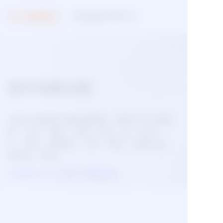
视觉智能开放平台
能力广场
室外场景分割
对室外场景进行像素级抠图，目前分为13类场
景：天空、草地、地面、树木、花、山石、
水、雪地、建筑物、人物、动物、交通工具、
结构物、其他。
开通即享2QPS免费不限量调用。
技术文档
免费开通