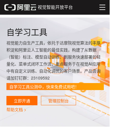
视觉智能开放平台
能力广场
自学习工具
场景广场
视觉能力自生产工具，依托于达摩院视觉算法的丰厚
积淀和阿里云人工智能的最佳实践，构建了从数据
文档中心
（智能）标注、模型自动训练、到服务快速部署的轻
量化、菜单式闭环工作流，重点服务于在视觉AI应用
开发者社区
中有自定义训练、自动化调优的客户场景。产品咨询
请加钉钉群：23109592
控制台
自学习工具公测中，快来免费试用吧！
录
注册
立即开通
管理控制台
帮助文档 >