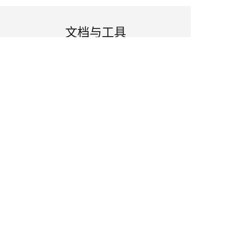
文档与工具
自学习工具介绍
查看自学习工具产品使用文档
快速入门
快速了解自学习工具产品
用户指南
全面了解产品功能